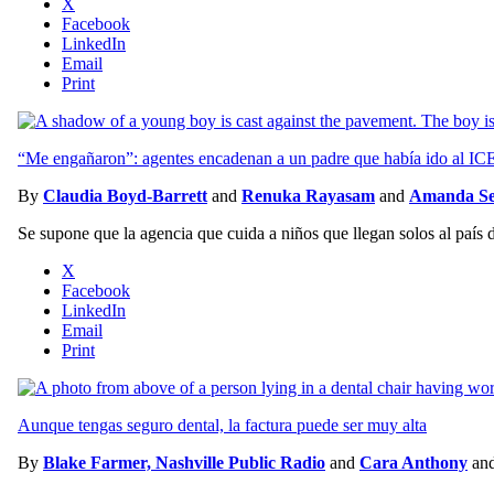
X
Facebook
LinkedIn
Email
Print
“Me engañaron”: agentes encadenan a un padre que había ido al ICE 
By
Claudia Boyd-Barrett
and
Renuka Rayasam
and
Amanda Se
Se supone que la agencia que cuida a niños que llegan solos al país 
X
Facebook
LinkedIn
Email
Print
Aunque tengas seguro dental, la factura puede ser muy alta
By
Blake Farmer, Nashville Public Radio
and
Cara Anthony
an