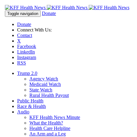
Skip
to
Donate
Toggle navigation
content
Donate
Connect With Us:
Contact
X
Facebook
LinkedIn
Instagram
RSS
Trump 2.0
Agency Watch
Medicaid Watch
State Watch
Rural Health Payout
Public Health
Race & Health
Audio
KFF Health News Minute
What the Health?
Health Care Helpline
An Arm and a Leg