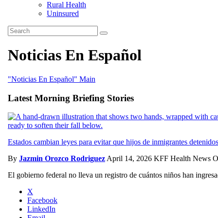
Rural Health
Uninsured
Search
Search
KFF
KFF
Health
Noticias En Español
Health
News
News
"Noticias En Español" Main
Latest Morning Briefing Stories
Estados cambian leyes para evitar que hijos de inmigrantes detenidos
By
Jazmin Orozco Rodriguez
April 14, 2026
KFF Health News Or
El gobierno federal no lleva un registro de cuántos niños han ingres
X
Facebook
LinkedIn
Email