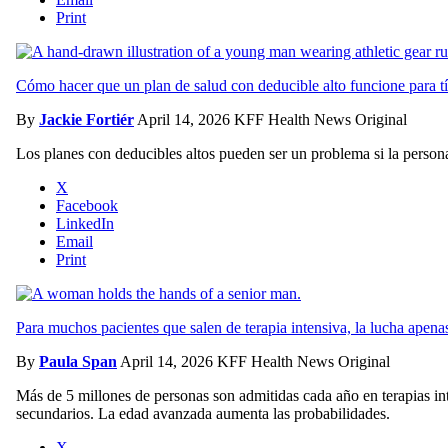
Print
Cómo hacer que un plan de salud con deducible alto funcione para tí
By
Jackie Fortiér
April 14, 2026
KFF Health News Original
Los planes con deducibles altos pueden ser un problema si la persona
X
Facebook
LinkedIn
Email
Print
Para muchos pacientes que salen de terapia intensiva, la lucha apen
By
Paula Span
April 14, 2026
KFF Health News Original
Más de 5 millones de personas son admitidas cada año en terapias in
secundarios. La edad avanzada aumenta las probabilidades.
X