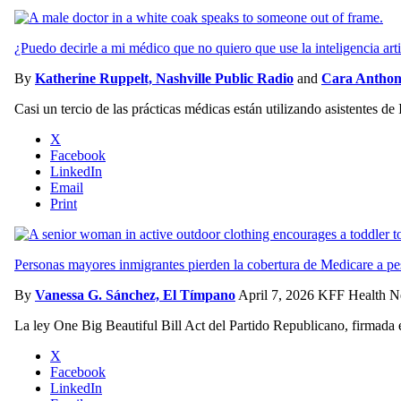
¿Puedo decirle a mi médico que no quiero que use la inteligencia arti
By
Katherine Ruppelt, Nashville Public Radio
and
Cara Antho
Casi un tercio de las prácticas médicas están utilizando asistentes de
X
Facebook
LinkedIn
Email
Print
Personas mayores inmigrantes pierden la cobertura de Medicare a pe
By
Vanessa G. Sánchez, El Tímpano
April 7, 2026
KFF Health N
La ley One Big Beautiful Bill Act del Partido Republicano, firmada 
X
Facebook
LinkedIn