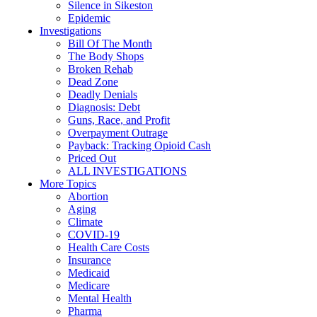
Silence in Sikeston
Epidemic
Investigations
Bill Of The Month
The Body Shops
Broken Rehab
Dead Zone
Deadly Denials
Diagnosis: Debt
Guns, Race, and Profit
Overpayment Outrage
Payback: Tracking Opioid Cash
Priced Out
ALL INVESTIGATIONS
More Topics
Abortion
Aging
Climate
COVID-19
Health Care Costs
Insurance
Medicaid
Medicare
Mental Health
Pharma