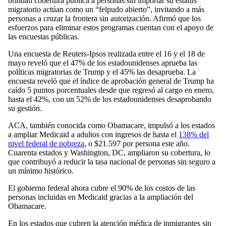
brindan cobertura pública a personas sin importar su estatus
migratorio actúan como un “felpudo abierto”, invitando a más
personas a cruzar la frontera sin autorización. Afirmó que los
esfuerzos para eliminar estos programas cuentan con el apoyo de
las encuestas públicas.
Una encuesta de Reuters-Ipsos realizada entre el 16 y el 18 de
mayo reveló que el 47% de los estadounidenses aprueba las
políticas migratorias de Trump y el 45% las desaprueba. La
encuesta reveló que el índice de aprobación general de Trump ha
caído 5 puntos porcentuales desde que regresó al cargo en enero,
hasta el 42%, con un 52% de los estadounidenses desaprobando
su gestión.
ACA, también conocida como Obamacare, impulsó a los estados
a ampliar Medicaid a adultos con ingresos de hasta el
138% del
nivel federal de pobreza
, o $21.597 por persona este año.
Cuarenta estados y Washington, DC, ampliaron su cobertura, lo
que contribuyó a reducir la tasa nacional de personas sin seguro a
un mínimo histórico.
El gobierno federal ahora cubre el 90% de los costos de las
personas incluidas en Medicaid gracias a la ampliación del
Obamacare.
En los estados que cubren la atención médica de inmigrantes sin