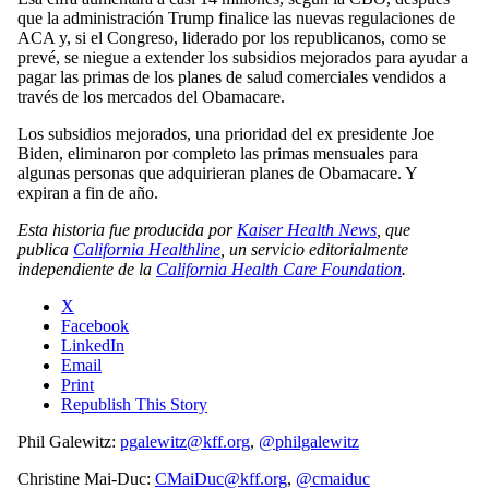
que la administración Trump finalice las nuevas regulaciones de
ACA y, si el Congreso, liderado por los republicanos, como se
prevé, se niegue a extender los subsidios mejorados para ayudar a
pagar las primas de los planes de salud comerciales vendidos a
través de los mercados del Obamacare.
Los subsidios mejorados, una prioridad del ex presidente Joe
Biden, eliminaron por completo las primas mensuales para
algunas personas que adquirieran planes de Obamacare. Y
expiran a fin de año.
Esta historia fue producida por
Kaiser Health News
, que
publica
California Healthline
, un servicio editorialmente
independiente de la
California Health Care Foundation
.
X
Facebook
LinkedIn
Email
Print
Republish This Story
Phil Galewitz:
pgalewitz@kff.org
,
@philgalewitz
Christine Mai-Duc:
CMaiDuc@kff.org
,
@cmaiduc