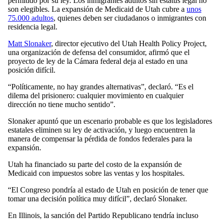
permitido por su ley. Los inmigrantes adultos sin estatus legal no
son elegibles. La expansión de Medicaid de Utah cubre a
unos
75.000 adultos
, quienes deben ser ciudadanos o inmigrantes con
residencia legal.
Matt Slonaker
, director ejecutivo del Utah Health Policy Project,
una organización de defensa del consumidor, afirmó que el
proyecto de ley de la Cámara federal deja al estado en una
posición difícil.
“Políticamente, no hay grandes alternativas”, declaró. “Es el
dilema del prisionero: cualquier movimiento en cualquier
dirección no tiene mucho sentido”.
Slonaker apuntó que un escenario probable es que los legisladores
estatales eliminen su ley de activación, y luego encuentren la
manera de compensar la pérdida de fondos federales para la
expansión.
Utah ha financiado su parte del costo de la expansión de
Medicaid con impuestos sobre las ventas y los hospitales.
“El Congreso pondría al estado de Utah en posición de tener que
tomar una decisión política muy difícil”, declaró Slonaker.
En Illinois, la sanción del Partido Republicano tendría incluso