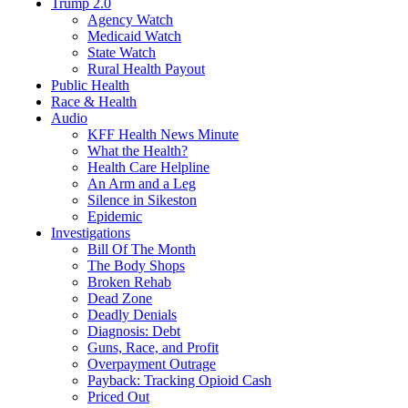
Trump 2.0
Agency Watch
Medicaid Watch
State Watch
Rural Health Payout
Public Health
Race & Health
Audio
KFF Health News Minute
What the Health?
Health Care Helpline
An Arm and a Leg
Silence in Sikeston
Epidemic
Investigations
Bill Of The Month
The Body Shops
Broken Rehab
Dead Zone
Deadly Denials
Diagnosis: Debt
Guns, Race, and Profit
Overpayment Outrage
Payback: Tracking Opioid Cash
Priced Out