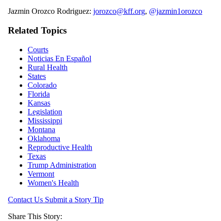
Jazmin Orozco Rodriguez:
jorozco@kff.org
,
@jazmin1orozco
Related Topics
Courts
Noticias En Español
Rural Health
States
Colorado
Florida
Kansas
Legislation
Mississippi
Montana
Oklahoma
Reproductive Health
Texas
Trump Administration
Vermont
Women's Health
Contact Us
Submit a Story Tip
Share This Story: