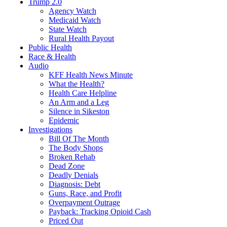
Trump 2.0
Agency Watch
Medicaid Watch
State Watch
Rural Health Payout
Public Health
Race & Health
Audio
KFF Health News Minute
What the Health?
Health Care Helpline
An Arm and a Leg
Silence in Sikeston
Epidemic
Investigations
Bill Of The Month
The Body Shops
Broken Rehab
Dead Zone
Deadly Denials
Diagnosis: Debt
Guns, Race, and Profit
Overpayment Outrage
Payback: Tracking Opioid Cash
Priced Out