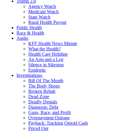
Trump 2.0
Agency Watch
Medicaid Watch
State Watch
Rural Health Payout
Public Health
Race & Health
Audio
KFF Health News Minute
What the Health?
Health Care Helpline
An Arm and a Leg
Silence in Sikeston
Epidemic
Investigations
Bill Of The Month
The Body Shops
Broken Rehab
Dead Zone
Deadly Denials
Diagnosis: Debt
Guns, Race, and Profit
Overpayment Outrage
Payback: Tracking Opioid Cash
Priced Out