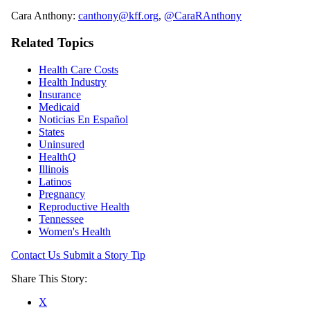
Cara Anthony:
canthony@kff.org
,
@CaraRAnthony
Related Topics
Health Care Costs
Health Industry
Insurance
Medicaid
Noticias En Español
States
Uninsured
HealthQ
Illinois
Latinos
Pregnancy
Reproductive Health
Tennessee
Women's Health
Contact Us
Submit a Story Tip
Share This Story:
X