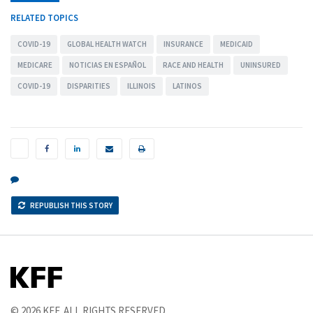
RELATED TOPICS
COVID-19
GLOBAL HEALTH WATCH
INSURANCE
MEDICAID
MEDICARE
NOTICIAS EN ESPAÑOL
RACE AND HEALTH
UNINSURED
COVID-19
DISPARITIES
ILLINOIS
LATINOS
WE WANT TO HEAR FROM YOU: CONTACT US
REPUBLISH THIS STORY
© 2026
KFF
. ALL RIGHTS RESERVED.